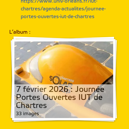
https://www.univ-orleans.fr/iut-
chartres/agenda-actualites/journee-
portes-ouvertes-iut-de-chartres
L’album
:
7 février 2026 : Journée
Portes Ouvertes IUT de
Chartres
33 images