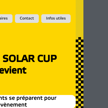
aires
Contact
Infos utiles
I SOLAR CUP
evient
ants se préparent pour
’évènement