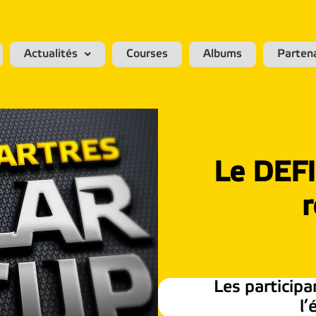
Actualités
Courses
Albums
Parten
Le DEF
r
Les particip
l