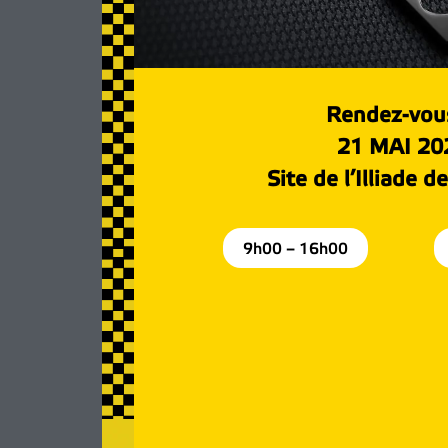
Rendez-vous
21 MAI 20
Site de l’Illiade d
9h00 – 16h00